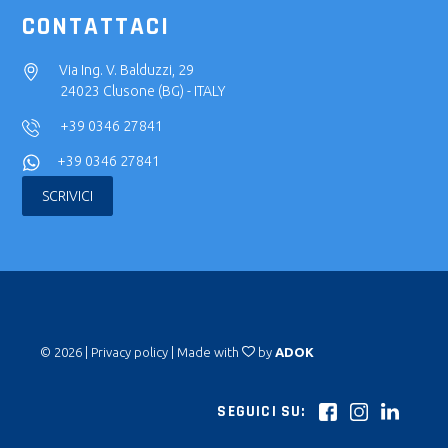
CONTATTACI
Via Ing. V. Balduzzi, 29
24023 Clusone (BG) - ITALY
+39 0346 27841
+39 0346 27841
SCRIVICI
© 2026 |
Privacy policy
| Made with
by
ADOK
SEGUICI SU: