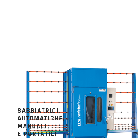
SABBIATRICI
AUTOMATICHE,
MANUALI
E PORTATILI